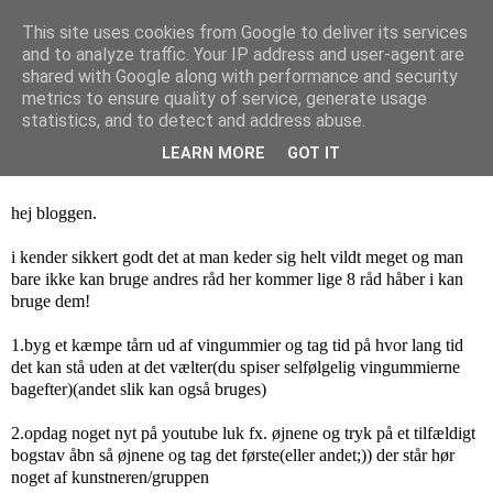
This site uses cookies from Google to deliver its services
and to analyze traffic. Your IP address and user-agent are
Isa Larsen
shared with Google along with performance and security
metrics to ensure quality of service, generate usage
statistics, and to detect and address abuse.
mandag den 26. marts 2012
LEARN MORE
GOT IT
keder mig!:(
hej bloggen.
i kender sikkert godt det at man keder sig helt vildt meget og man
bare ikke kan bruge andres råd her kommer lige 8 råd håber i kan
bruge dem!
1.byg et kæmpe tårn ud af vingummier og tag tid på hvor lang tid
det kan stå uden at det vælter(du spiser selfølgelig vingummierne
bagefter)(andet slik kan også bruges)
2.opdag noget nyt på youtube luk fx. øjnene og tryk på et tilfældigt
bogstav åbn så øjnene og tag det første(eller andet;)) der står hør
noget af kunstneren/gruppen