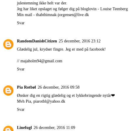
julestemning ikke helt var der.
Jeg har liket opslaget og følger dig på bloglovin - Louise Teenberg
Min mail - thabthimnak-jorgensen@live.dk
Svar
RandomDanishCitizen
25 december, 2016 23:12
Glædelig jul, krydser fingre. Jeg er med på facebook!
// majaholm94@gmail.com
Svar
Pia Rotbøl
26 december, 2016 09:58
Ønsker dig en rigtig glædelig og et lykkebringende nytår❤
Mvh Pia, piarotbl@yahoo.dk
Svar
Linefugl
26 december, 2016 11:09