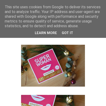
This site uses cookies from Google to deliver its services
and to analyze traffic. Your IP address and user-agent are
Isa Larsen
shared with Google along with performance and security
metrics to ensure quality of service, generate usage
statistics, and to detect and address abuse.
lørdag den 24. december 2016
LEARN MORE
GOT IT
Glædelig Jul(e) Giveaway!