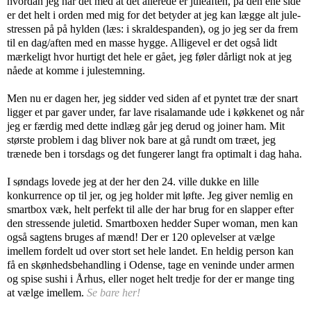
hvordan jeg har det med at det allerede er juleaften, på den ene side
er det helt i orden med mig for det betyder at jeg kan lægge alt jule-
stressen på på hylden (læs: i skraldespanden), og jo jeg ser da frem
til en dag/aften med en masse hygge. Alligevel er det også lidt
mærkeligt hvor hurtigt det hele er gået, jeg føler dårligt nok at jeg
nåede at komme i julestemning.
Men nu er dagen her, jeg sidder ved siden af et pyntet træ der snart
ligger et par gaver under, far lave risalamande ude i køkkenet og når
jeg er færdig med dette indlæg går jeg derud og joiner ham. Mit
største problem i dag bliver nok bare at gå rundt om træet, jeg
trænede ben i torsdags og det fungerer langt fra optimalt i dag haha.
I søndags lovede jeg at der her den 24. ville dukke en lille
konkurrence op til jer, og jeg holder mit løfte. Jeg giver nemlig en
smartbox væk, helt perfekt til alle der har brug for en slapper efter
den stressende juletid. Smartboxen hedder Super woman, men kan
også sagtens bruges af mænd! Der er 120 oplevelser at vælge
imellem fordelt ud over stort set hele landet. En heldig person kan
få en skønhedsbehandling i Odense, tage en veninde under armen
og spise sushi i Århus, eller noget helt tredje for der er mange ting
at vælge imellem.
Se bare her!