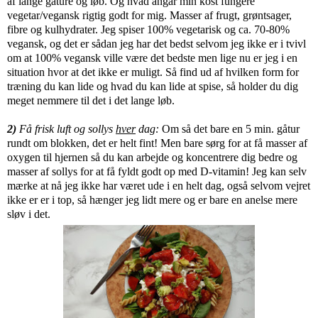
af lange gåture og løb. Og hvad angår min kost fungere
vegetar/vegansk rigtig godt for mig. Masser af frugt, grøntsager,
fibre og kulhydrater. Jeg spiser 100% vegetarisk og ca. 70-80%
vegansk, og det er sådan jeg har det bedst selvom jeg ikke er i tvivl
om at 100% vegansk ville være det bedste men lige nu er jeg i en
situation hvor at det ikke er muligt. Så find ud af hvilken form for
træning du kan lide og hvad du kan lide at spise, så holder du dig
meget nemmere til det i det lange løb.
2)
Få frisk luft og sollys
hver
dag:
Om så det bare en 5 min. gåtur
rundt om blokken, det er helt fint! Men bare sørg for at få masser af
oxygen til hjernen så du kan arbejde og koncentrere dig bedre og
masser af sollys for at få fyldt godt op med D-vitamin! Jeg kan selv
mærke at nå jeg ikke har været ude i en helt dag, også selvom vejret
ikke er er i top, så hænger jeg lidt mere og er bare en anelse mere
sløv i det.