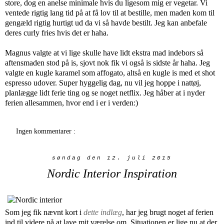
store, dog en anelse minimale hvis du ligesom mig er vegetar. Vi
ventede rigtig lang tid på at få lov til at bestille, men maden kom til
gengæld rigtig hurtigt ud da vi så havde bestilt. Jeg kan anbefale
deres curly fries hvis det er haha.
Magnus valgte at vi lige skulle have lidt ekstra mad indebors så
aftensmaden stod på is, sjovt nok fik vi også is sidste år haha. Jeg
valgte en kugle karamel som affogato, altså en kugle is med et shot
espresso udover. Super hyggelig dag, nu vil jeg hoppe i nattøj,
planlægge lidt ferie ting og se noget netflix. Jeg håber at i nyder
ferien allesammen, hvor end i er i verden:)
Ingen kommentarer :
søndag den 12. juli 2015
Nordic Interior Inspiration
Som jeg fik nævnt kort i
dette indlæg
, har jeg brugt noget af ferien
ind til videre på at lave mit værelse om. Situationen er lige nu at der