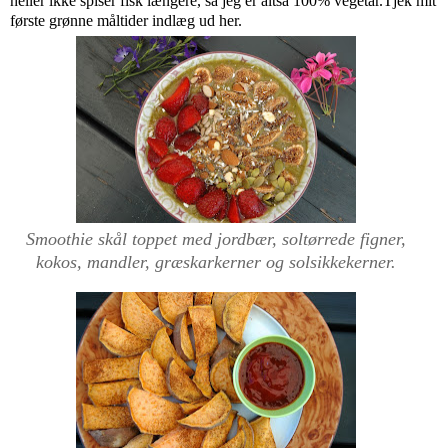
heller ikke spiser fisk længere, så jeg er altså 100% vegetar.Tjek mit
første grønne måltider indlæg ud
her
.
Smoothie skål toppet med jordbær, soltørrede figner,
kokos, mandler, græskarkerner og solsikkekerner.