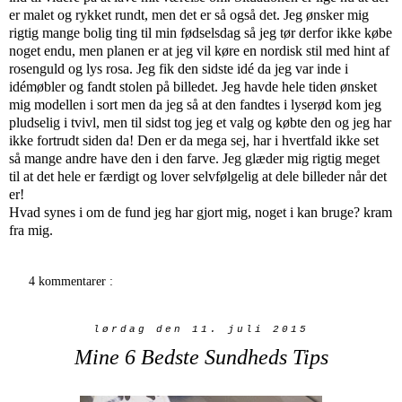
er malet og rykket rundt, men det er så også det. Jeg ønsker mig
rigtig mange bolig ting til min fødselsdag så jeg tør derfor ikke købe
noget endu, men planen er at jeg vil køre en nordisk stil med hint af
rosenguld og lys rosa. Jeg fik den sidste idé da jeg var inde i
idémøbler og fandt stolen på billedet. Jeg havde hele tiden ønsket
mig modellen i sort men da jeg så at den fandtes i lyserød kom jeg
pludselig i tvivl, men til sidst tog jeg et valg og købte den og jeg har
ikke fortrudt siden da! Den er da mega sej, har i hvertfald ikke set
så mange andre have den i den farve. Jeg glæder mig rigtig meget
til at det hele er færdigt og lover selvfølgelig at dele billeder når det
er!
Hvad synes i om de fund jeg har gjort mig, noget i kan bruge? kram
fra mig.
4 kommentarer :
lørdag den 11. juli 2015
Mine 6 Bedste Sundheds Tips