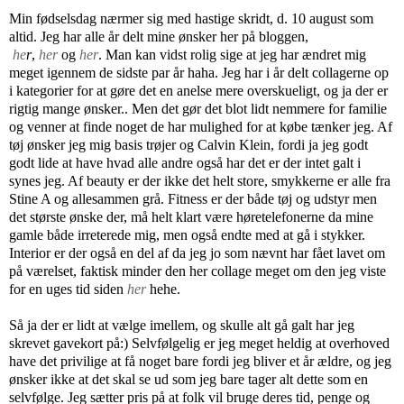
Min fødselsdag nærmer sig med hastige skridt, d. 10 august som
altid. Jeg har alle år delt mine ønsker her på bloggen,
he
r
,
her
og
her
. Man kan vidst rolig sige at jeg har ændret mig
meget igennem de sidste par år haha. Jeg har i år delt collagerne op
i kategorier for at gøre det en anelse mere overskueligt, og ja der er
rigtig mange ønsker.. Men det gør det blot lidt nemmere for familie
og venner at finde noget de har mulighed for at købe tænker jeg. Af
tøj ønsker jeg mig basis trøjer og Calvin Klein, fordi ja jeg godt
godt lide at have hvad alle andre også har det er der intet galt i
synes jeg. Af beauty er der ikke det helt store, smykkerne er alle fra
Stine A og allesammen grå. Fitness er der både tøj og udstyr men
det største ønske der, må helt klart være høretelefonerne da mine
gamle både irreterede mig, men også endte med at gå i stykker.
Interior er der også en del af da jeg jo som nævnt har fået lavet om
på værelset, faktisk minder den her collage meget om den jeg viste
for en uges tid siden
her
hehe.
Så ja der er lidt at vælge imellem, og skulle alt gå galt har jeg
skrevet gavekort på:) Selvfølgelig er jeg meget heldig at overhoved
have det privilige at få noget bare fordi jeg bliver et år ældre, og jeg
ønsker ikke at det skal se ud som jeg bare tager alt dette som en
selvfølge. Jeg sætter pris på at folk vil bruge deres tid, penge og