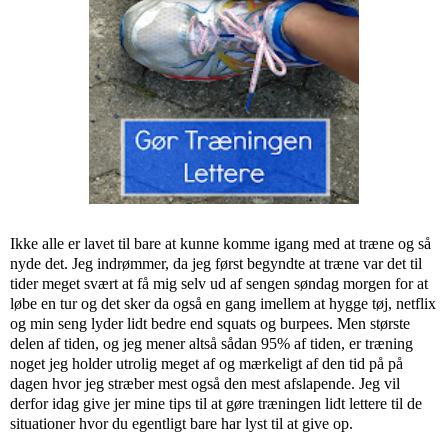
Ikke alle er lavet til bare at kunne komme igang med at træne og så
nyde det. Jeg indrømmer, da jeg først begyndte at træne var det til
tider meget svært at få mig selv ud af sengen søndag morgen for at
løbe en tur og det sker da også en gang imellem at hygge tøj, netflix
og min seng lyder lidt bedre end squats og burpees. Men største
delen af tiden, og jeg mener altså sådan 95% af tiden, er træning
noget jeg holder utrolig meget af og mærkeligt af den tid på på
dagen hvor jeg stræber mest også den mest afslapende. Jeg vil
derfor idag give jer mine tips til at gøre træningen lidt lettere til de
situationer hvor du egentligt bare har lyst til at give op.