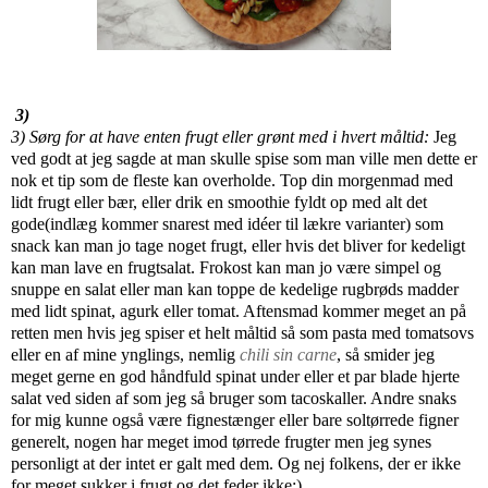
3)
3) Sørg for at have enten frugt eller grønt med i hvert måltid:
Jeg
ved godt at jeg sagde at man skulle spise som man ville men dette er
nok et tip som de fleste kan overholde. Top din morgenmad med
lidt frugt eller bær, eller drik en smoothie fyldt op med alt det
gode(indlæg kommer snarest med idéer til lækre varianter) som
snack kan man jo tage noget frugt, eller hvis det bliver for kedeligt
kan man lave en frugtsalat. Frokost kan man jo være simpel og
snuppe en salat eller man kan toppe de kedelige rugbrøds madder
med lidt spinat, agurk eller tomat. Aftensmad kommer meget an på
retten men hvis jeg spiser et helt måltid så som pasta med tomatsovs
eller en af mine ynglings, nemlig
chili sin carne
, så smider jeg
meget gerne en god håndfuld spinat under eller et par blade hjerte
salat ved siden af som jeg så bruger som tacoskaller. Andre snaks
for mig kunne også være fignestænger eller bare soltørrede figner
generelt, nogen har meget imod tørrede frugter men jeg synes
personligt at der intet er galt med dem. Og nej folkens, der er ikke
for meget sukker i frugt og det feder ikke;)