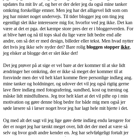
updates fra mit liv af, og her er der deler jeg da også mine tanker
omkring forskellige emner. Men jeg har det alligevel lidt som om
jeg har mistet noget undervejs. Til tider blogger jeg om ting jeg
egentligt slet ikke interessere mig for, hvorfor ved jeg ikke. Det kan
være at det er pga. det kæmpe store pres der er i bloggerverden. For
at blive hørt og nå til tops skal du lige være lidt bedre end alle
andre, om så det er med design, billeder eller tekst. Men hvad nytter
det hvis jeg ikke selv nyder det? Bare rolig
bloggen stopper
ikke
,
jeg elsker at blogge det er slet ikke det!
Det jeg prøver på at sige er vel bare at der kommer til at ske lidt
ændringer her omkring, der er ikke så meget der kommer til at
forsvinde men der vil helt klart komme flere personlige indlæg ang.
mine tanker og holdninger, og udover det vil jeg også rigtig gerne
lave flere indlæg med fotografering, sundhed, kost og træning og
måske lidt mindfullness. Jeg tror helt klart at det vil pifte op i min
motivation og gøre denne blog bedre for både mig men også jer
søde læsere så i læser noget hvor jeg har lagt hele mit hjerte i det.
Og med alt det sagt vil jeg lige gøre dette indlæg endu længere for
der er noget jeg har tænkt meget over, lidt det der med at være så
selv og hvor godt andre kender en. Jeg har selvfølgeligt fortalt jer