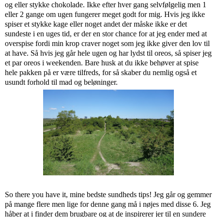
og eller stykke chokolade. Ikke efter hver gang selvfølgelig men 1
eller 2 gange om ugen fungerer meget godt for mig. Hvis jeg ikke
spiser et stykke kage eller noget andet der måske ikke er det
sundeste i en uges tid, er der en stor chance for at jeg ender med at
overspise fordi min krop craver noget som jeg ikke giver den lov til
at have. Så hvis jeg går hele ugen og har lydst til oreos, så spiser jeg
et par oreos i weekenden. Bare husk at du ikke behøver at spise
hele pakken på er være tilfreds, for så skaber du nemlig også et
usundt forhold til mad og beløninger.
So there you have it, mine bedste sundheds tips! Jeg går og gemmer
på mange flere men lige for denne gang må i nøjes med disse 6. Jeg
håber at i finder dem brugbare og at de inspirerer jer til en sundere