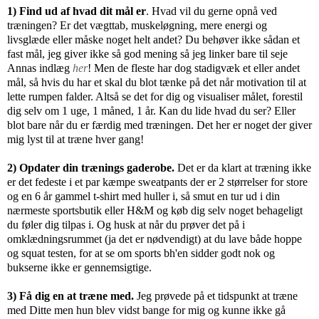
1)
Find ud af hvad dit mål er
. Hvad vil du gerne opnå ved
træningen? Er det vægttab, muskeløgning, mere energi og
livsglæde eller måske noget helt andet? Du behøver ikke sådan et
fast mål, jeg giver ikke så god mening så jeg linker bare til seje
Annas indlæg
her
! Men de fleste har dog stadigvæk et eller andet
mål, så hvis du har et skal du blot tænke på det når motivation til at
lette rumpen falder. Altså se det for dig og visualiser målet, forestil
dig selv om 1 uge, 1 måned, 1 år. Kan du lide hvad du ser? Eller
blot bare når du er færdig med træningen. Det her er noget der giver
mig lyst til at træne hver gang!
2) Opdater din trænings gaderobe.
Det er da klart at træning ikke
er det fedeste i et par kæmpe sweatpants der er 2 størrelser for store
og en 6 år gammel t-shirt med huller i, så smut en tur ud i din
nærmeste sportsbutik eller H&M og køb dig selv noget behageligt
du føler dig tilpas i. Og husk at når du prøver det på i
omklædningsrummet (ja det er nødvendigt) at du lave både hoppe
og squat testen, for at se om sports bh'en sidder godt nok og
bukserne ikke er gennemsigtige.
3) Få dig en at træne med.
Jeg prøvede på et tidspunkt at træne
med Ditte men hun blev vidst bange for mig og kunne ikke gå