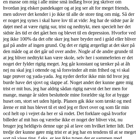
en masse om mig i alle mine små indlæg hvor jeg skriver om
hvordan jeg elsker pandekager og at jeg ser alt for meget friends,
men udover det kender i jo ikke til alle de store ting om mig. Så der
er noget jeg synes i skal have lov til at vide: Jeg har de sidste par år
døjet med at være rigtig sur, trist og nedtrykt, men specielt her det
sidste års tid er det gået hen og blevet til en depression. Hvorfor ved
jeg ikke 100% da det ofte sker jeg bare bryder ned i gråd eller bliver
gal på andre af ingen grund. Og det er rigtig ærgerligt at det sker på
den måde og at det går ud over andre. Nogle af de andre grunde til
at jeg bliver nedtrykt kan være skole, selv her i sommeferien er det
noget der fylder rigtig meget. Jeg går konstant og tænker på at åh
nej nu skal jeg i ottende og så forsvinder alt min frihed og vi skal
tage prøver og yada-yada. Jeg nyder derfor ikke min tid hvor jeg
burde have det sjovt og slappe af. Noget andet der kunne gøre mig
trist er mit hus, jeg har aldrig sådan rigtig nævnt det her men for
mange, mange år siden besluttede mine forældre sig for at bygge
huset om, stort set uden hjælp. Planen gik ikke som tænkt og med
årene er mit hus blevet til et sted jeg er flovt over og som får min
ocd helt op i vejret da her er så rodet. Det forklare også hvorfor
billeder af mit hus og værelse ikke er noget der bliver vist, nu
bruger jeg heldigvis denne uge på at lave om hvilket letter lidt. Det
tredje der kunne gøre mig trist er at jeg har en tendens til at se meget
sort på visse ting, f.eks. er jeg ikke typen der er sammen med