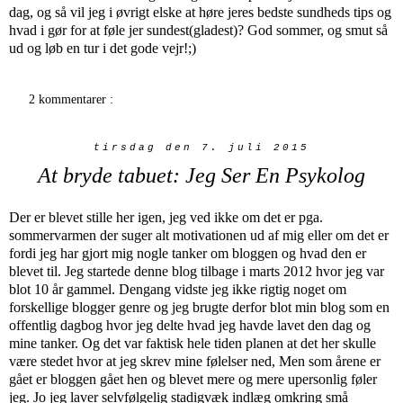
dag, og så vil jeg i øvrigt elske at høre jeres bedste sundheds tips og
hvad i gør for at føle jer sundest(gladest)? God sommer, og smut så
ud og løb en tur i det gode vejr!;)
2 kommentarer :
tirsdag den 7. juli 2015
At bryde tabuet: Jeg Ser En Psykolog
Der er blevet stille her igen, jeg ved ikke om det er pga.
sommervarmen der suger alt motivationen ud af mig eller om det er
fordi jeg har gjort mig nogle tanker om bloggen og hvad den er
blevet til. Jeg startede denne blog tilbage i marts 2012 hvor jeg var
blot 10 år gammel. Dengang vidste jeg ikke rigtig noget om
forskellige blogger genre og jeg brugte derfor blot min blog som en
offentlig dagbog hvor jeg delte hvad jeg havde lavet den dag og
mine tanker. Og det var faktisk hele tiden planen at det her skulle
være stedet hvor at jeg skrev mine følelser ned, Men som årene er
gået er bloggen gået hen og blevet mere og mere upersonlig føler
jeg. Jo jeg laver selvfølgelig stadigvæk indlæg omkring små