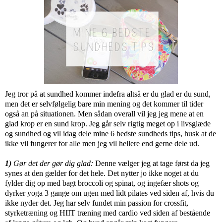
Jeg tror på at sundhed kommer indefra altså er du glad er du sund,
men det er selvfølgelig bare min mening og det kommer til tider
også an på situationen. Men sådan overall vil jeg jeg mene at en
glad krop er en sund krop. Jeg går selv rigtig meget op i livsglæde
og sundhed og vil idag dele mine 6 bedste sundheds tips, husk at de
ikke vil fungerer for alle men jeg vil hellere end gerne dele ud.
1)
Gør det der gør dig glad:
Denne vælger jeg at tage først da jeg
synes at den gælder for det hele. Det nytter jo ikke noget at du
fylder dig op med bagt broccoli og spinat, og ingefær shots og
dyrker yoga 3 gange om ugen med lidt pilates ved siden af, hvis du
ikke nyder det. Jeg har selv fundet min passion for crossfit,
styrketræning og HIIT træning med cardio ved siden af bestående