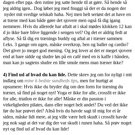
dagen efter pga. den rutine jeg satte hende til at gøre. Så hende så
jeg aldrig igen.. Dog løber jeg med fnuggi så der er da nogen der
nyder mit svedige selskab haha. Nej men helt seriøst det at have en
at træne med kan både gøre det sjovere men også få dig igang
nemmere. Hvis du allerede har aftalt at i skal mødes klokken 12 kan
d jo ikke bare blive liggende i sengen vel? Og det er aldrig fedt at
aflyse. Så få dig en trænings buddy og aftal at i træner sammen
f.eks. 3 gange om ugen, måske overkrop, ben og baller og cardio?
Det giver jo meget god mening. Og jeg lover at det er meget sjovere
end at bare sidde og sludre løs på en café med en is kaffe i hånden,
man kan jo sagtens sludre en lille smule mens man træner ikke?
4) Find ud af hvad du kan lide.
Dette skrev jeg om for nyligt i mit
indlæg om
mine 6 bedste sundheds tips
, men for hurtigt at
opsumere: Hvis ikke du bryder dig om den form for træning du
træner, så find på noget nyt! Yoga er ikke for alle, crossfit er ikke
for alle, triatlon er ikke for alle! Måske er din passion i
virkeligheden pilates, dans eller noget helt andet? Du ved det ikke
før du har prøvet det? Altså hvis du havde sagt til mig for et år
siden, måske lidt mere, at jeg ville være helt skudt i crossfit havde
jeg nok sagt at det var dig der var skudt i runen haha. Så prøv noget
nyt og find ud af hvad du kan lide!