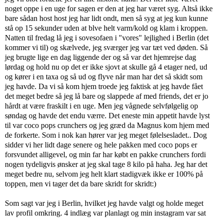
noget oppe i en uge for sagen er den at jeg har været syg. Altså ikke
bare sådan host host jeg har lidt ondt, men så syg at jeg kun kunne
stå op 15 sekunder uden at blve helt varm/kold og klam i kroppen.
Natten til fredag lå jeg i sovesofaen i "vores" lejlighed i Berlin (det
kommer vi til) og skælvede, jeg sværger jeg var tæt ved døden. Så
jeg brugte lige en dag liggende der og så var det hjemrejse dag
lørdag og hold nu op det er ikke sjovt at skulle gå 4 etager ned, ud
og kører i en taxa og så ud og flyve når man har det så skidt som
jeg havde. Da vi så kom hjem troede jeg faktisk at jeg havde fået
det meget bedre så jeg lå bare og slappede af med friends, det er jo
hårdt at være fraskilt i en uge. Men jeg vågnede selvfølgelig op
søndag og havde det endu værre. Det eneste min appetit havde lyst
til var coco pops crunchers og jeg græd da Magnus kom hjem med
de forkerte. Som i nok kan hører var jeg meget følelsesladet.. Dog
sidder vi her lidt dage senere og hele pakken med coco pops er
forsvundet alligevel, og min far har købt en pakke crunchers fordi
nogen tydeligvis ønsker at jeg skal tage 8 kilo på haha. Jeg har det
meget bedre nu, selvom jeg helt klart stadigvæk ikke er 100% på
toppen, men vi tager det da bare skridt for skridt:)
Som sagt var jeg i Berlin, hvilket jeg havde valgt og holde meget
lav profil omkring. 4 indlæg var planlagt og min instagram var sat