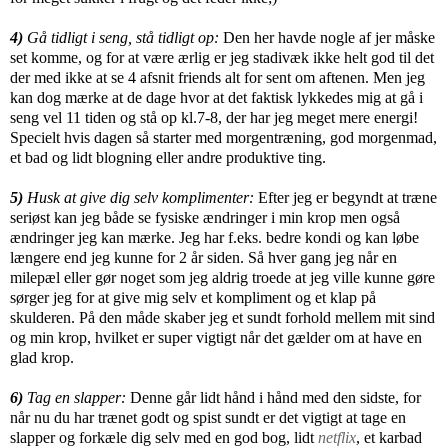
4)
Gå tidligt i seng, stå tidligt op:
Den her havde nogle af jer måske
set komme, og for at være ærlig er jeg stadivæk ikke helt god til det
der med ikke at se 4 afsnit friends alt for sent om aftenen. Men jeg
kan dog mærke at de dage hvor at det faktisk lykkedes mig at gå i
seng vel 11 tiden og stå op kl.7-8, der har jeg meget mere energi!
Specielt hvis dagen så starter med morgentræning, god morgenmad,
et bad og lidt blogning eller andre produktive ting.
5)
Husk at give dig selv komplimenter:
Efter jeg er begyndt at træne
seriøst kan jeg både se fysiske ændringer i min krop men også
ændringer jeg kan mærke. Jeg har f.eks. bedre kondi og kan løbe
længere end jeg kunne for 2 år siden. Så hver gang jeg når en
milepæl eller gør noget som jeg aldrig troede at jeg ville kunne gøre
sørger jeg for at give mig selv et kompliment og et klap på
skulderen. På den måde skaber jeg et sundt forhold mellem mit sind
og min krop, hvilket er super vigtigt når det gælder om at have en
glad krop.
6)
Tag en slapper:
Denne går lidt hånd i hånd med den sidste, for
når nu du har trænet godt og spist sundt er det vigtigt at tage en
slapper og forkæle dig selv med en god bog, lidt
netflix
, et karbad