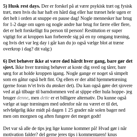
5) Husk rest days.
Der er forskel på at være psykisk træt og fysisk
træt, men hvis du har haft en hård dag eller har trænet hele ugen er
det helt i orden at snuppe en pause dag! Nogle mennesker har brug
for 1-2 dage om ugen og nogle andre har brug for færre eller flere,
det er helt forskelligt fra person til person! Restitution er super
vigtigt for at kroppen kan forberede sig på en ny omgang træning,
og hvis det var leg day i går kan du jo også vælge blot at træne
overkrop i dag? dit valg:)
6) Det behøver ikke at være død hårdt hver gang, bare gør det
sjovt.
Ikke hver træning behøver at koste dig sved og tårer, bare
sørg for at holde kroppen igang. Nogle gange er noget så simpelt
som en gåtur også helt fint. Og ellers er der altid hjemmetræning
(gerne foran tv'et hvis du ønsker det). Du kan også gøre det sjovere
ved at gå tilbage til barndommen ved at sjippe eller hula hoppe- jeg
bruger
denne
, men
dette
er et billigere alternativ. Du kunne også
vælge at tage træningen med udenfor når nu været er til det,
selvfølgelig ikke midt på dagen 1 25 grader når solen bager ned
men om morgnen og aften fungere det meget godt!
Det var så alle de tips jeg lige kunne kommer på! Hvad gør i når
motivation falder? del gerne jeres tips i kommentaren! knus