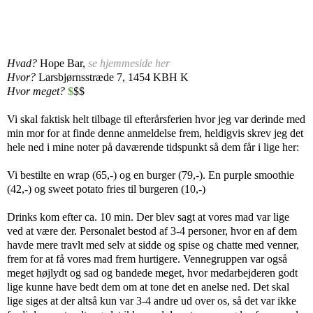
Hvad?
Hope Bar,
se hjemmeside her
Hvor?
Larsbjørnsstræde 7, 1454 KBH K
Hvor meget?
$
$$
Vi skal faktisk helt tilbage til efterårsferien hvor jeg var derinde med
min mor for at finde denne anmeldelse frem, heldigvis skrev jeg det
hele ned i mine noter på daværende tidspunkt så dem får i lige her:
Vi bestilte en wrap (65,-) og en burger (79,-). En purple smoothie 
(42,-) og sweet potato fries til burgeren (10,-)
Drinks kom efter ca. 10 min. Der blev sagt at vores mad var lige 
ved at være der. Personalet bestod af 3-4 personer, hvor en af dem 
havde mere travlt med selv at sidde og spise og chatte med venner, 
frem for at få vores mad frem hurtigere. Vennegruppen var også 
meget højlydt og sad og bandede meget, hvor medarbejderen godt 
lige kunne have bedt dem om at tone det en anelse ned. Det skal 
lige siges at der altså kun var 3-4 andre ud over os, så det var ikke 