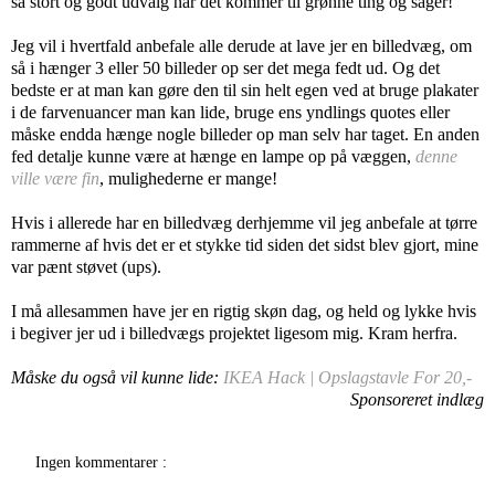
så stort og godt udvalg når det kommer til grønne ting og sager!
Jeg vil i hvertfald anbefale alle derude at lave jer en billedvæg, om
så i hænger 3 eller 50 billeder op ser det mega fedt ud. Og det
bedste er at man kan gøre den til sin helt egen ved at bruge plakater
i de farvenuancer man kan lide, bruge ens yndlings quotes eller
måske endda hænge nogle billeder op man selv har taget. En anden
fed detalje kunne være at hænge en lampe op på væggen,
denne
ville være fin
, mulighederne er mange!
Hvis i allerede har en billedvæg derhjemme vil jeg anbefale at tørre
rammerne af hvis det er et stykke tid siden det sidst blev gjort, mine
var pænt støvet (ups).
I må allesammen have jer en rigtig skøn dag, og held og lykke hvis
i begiver jer ud i billedvægs projektet ligesom mig. Kram herfra.
Måske du også vil kunne lide:
IKEA Hack | Opslagstavle For 20,-
Sponsoreret indlæg
Ingen kommentarer :