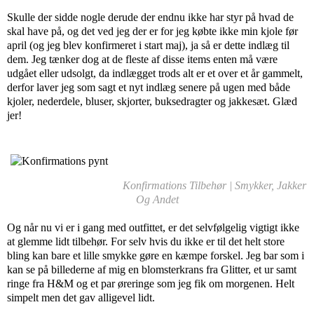
Skulle der sidde nogle derude der endnu ikke har styr på hvad de
skal have på, og det ved jeg der er for jeg købte ikke min kjole før
april (og jeg blev konfirmeret i start maj), ja så er dette indlæg til
dem. Jeg tænker dog at de fleste af disse items enten må være
udgået eller udsolgt, da indlægget trods alt er et over et år gammelt,
derfor laver jeg som sagt et nyt indlæg senere på ugen med både
kjoler, nederdele, bluser, skjorter, buksedragter og jakkesæt. Glæd
jer!
Konfirmations Tilbehør | Smykker, Jakker
Og Andet
Og når nu vi er i gang med outfittet, er det selvfølgelig vigtigt ikke
at glemme lidt tilbehør. For selv hvis du ikke er til det helt store
bling kan bare et lille smykke gøre en kæmpe forskel. Jeg bar som i
kan se på billederne af mig en blomsterkrans fra Glitter, et ur samt
ringe fra H&M og et par øreringe som jeg fik om morgenen. Helt
simpelt men det gav alligevel lidt.