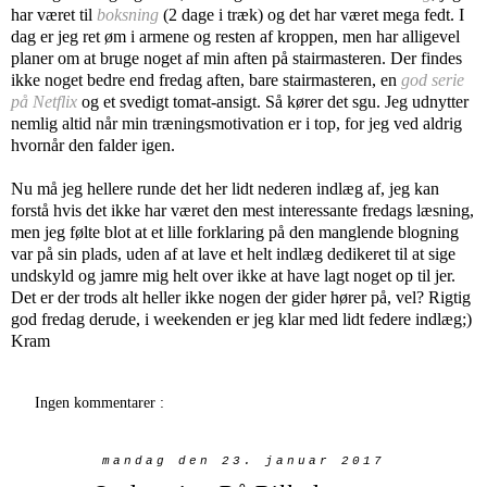
har været til
boksning
(2 dage i træk) og det har været mega fedt. I
dag er jeg ret øm i armene og resten af kroppen, men har alligevel
planer om at bruge noget af min aften på stairmasteren. Der findes
ikke noget bedre end fredag aften, bare stairmasteren, en
god serie
på Netflix
og et svedigt tomat-ansigt. Så kører det sgu. Jeg udnytter
nemlig altid når min træningsmotivation er i top, for jeg ved aldrig
hvornår den falder igen.
Nu må jeg hellere runde det her lidt nederen indlæg af, jeg kan
forstå hvis det ikke har været den mest interessante fredags læsning,
men jeg følte blot at et lille forklaring på den manglende blogning
var på sin plads, uden af at lave et helt indlæg dedikeret til at sige
undskyld og jamre mig helt over ikke at have lagt noget op til jer.
Det er der trods alt heller ikke nogen der gider hører på, vel? Rigtig
god fredag derude, i weekenden er jeg klar med lidt federe indlæg;)
Kram
Ingen kommentarer :
mandag den 23. januar 2017