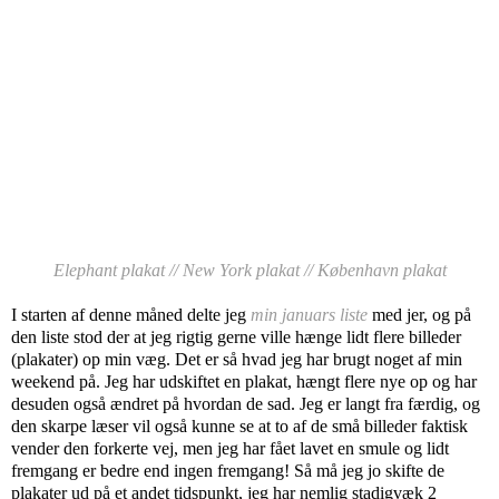
Elephant plakat
//
New York plakat
//
København plakat
I starten af denne måned delte jeg
min januars liste
med jer, og på
den liste stod der at jeg rigtig gerne ville hænge lidt flere billeder
(plakater) op min væg. Det er så hvad jeg har brugt noget af min
weekend på. Jeg har udskiftet en plakat, hængt flere nye op og har
desuden også ændret på hvordan de sad. Jeg er langt fra færdig, og
den skarpe læser vil også kunne se at to af de små billeder faktisk
vender den forkerte vej, men jeg har fået lavet en smule og lidt
fremgang er bedre end ingen fremgang! Så må jeg jo skifte de
plakater ud på et andet tidspunkt, jeg har nemlig stadigvæk 2