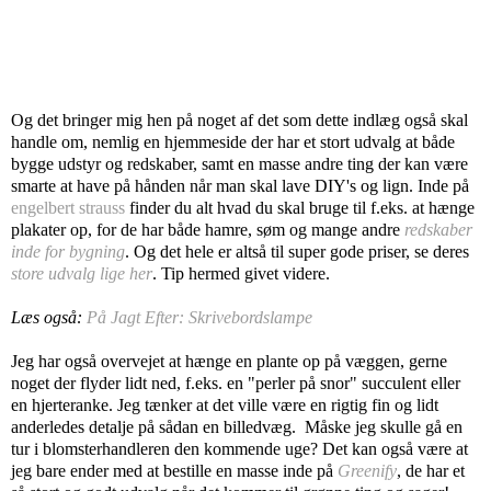
Og det bringer mig hen på noget af det som dette indlæg også skal
handle om, nemlig en hjemmeside der har et stort udvalg at både
bygge udstyr og redskaber, samt en masse andre ting der kan være
smarte at have på hånden når man skal lave DIY's og lign. Inde på
engelbert strauss
finder du alt hvad du skal bruge til f.eks. at hænge
plakater op, for de har både
hamre
,
søm
og mange andre
redskaber
inde for bygning
. Og det hele er altså til super gode priser, se deres
store udvalg lige her
. Tip hermed givet videre.
Læs også:
På Jagt Efter: Skrivebordslampe
Jeg har også overvejet at hænge en plante op på væggen, gerne
noget der flyder lidt ned, f.eks. en "perler på snor" succulent eller
en hjerteranke. Jeg tænker at det ville være en rigtig fin og lidt
anderledes detalje på sådan en billedvæg. Måske jeg skulle gå en
tur i blomsterhandleren den kommende uge? Det kan også være at
jeg bare ender med at bestille en masse inde på
Greenify
, de har et