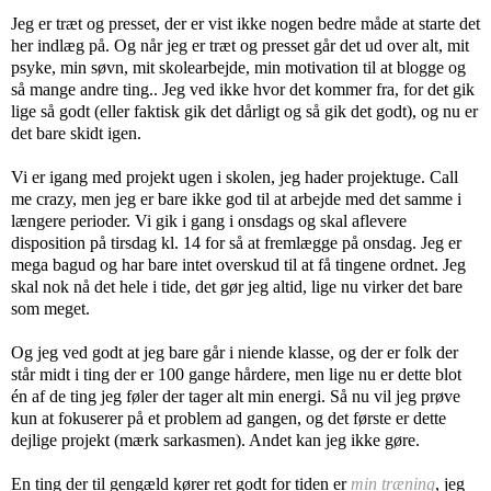
Jeg er træt og presset, der er vist ikke nogen bedre måde at starte det
her indlæg på. Og når jeg er træt og presset går det ud over alt, mit
psyke, min søvn, mit skolearbejde, min motivation til at blogge og
så mange andre ting.. Jeg ved ikke hvor det kommer fra, for det gik
lige så godt (eller faktisk gik det dårligt og så gik det godt), og nu er
det bare skidt igen.
Vi er igang med projekt ugen i skolen, jeg hader projektuge. Call
me crazy, men jeg er bare ikke god til at arbejde med det samme i
længere perioder. Vi gik i gang i onsdags og skal aflevere
disposition på tirsdag kl. 14 for så at fremlægge på onsdag. Jeg er
mega bagud og har bare intet overskud til at få tingene ordnet. Jeg
skal nok nå det hele i tide, det gør jeg altid, lige nu virker det bare
som meget.
Og jeg ved godt at jeg bare går i niende klasse, og der er folk der
står midt i ting der er 100 gange hårdere, men lige nu er dette blot
én af de ting jeg føler der tager alt min energi. Så nu vil jeg prøve
kun at fokuserer på et problem ad gangen, og det første er dette
dejlige projekt (mærk sarkasmen). Andet kan jeg ikke gøre.
En ting der til gengæld kører ret godt for tiden er
min træning
, jeg