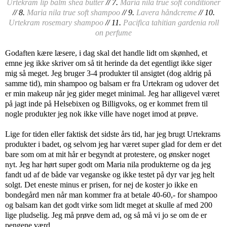
Urtekram lip balm shea butter
// 7.
Maria nila true soft conditioner
// 8.
Maria nila true soft shampoo
// 9.
Lavera håndcreme
// 10.
Urtekram rosemary shampoo
// 11.
Pacifica tahitian gardenia roll
on perfume
Godaften kære læsere, i dag skal det handle lidt om skønhed, et
emne jeg ikke skriver om så tit herinde da det egentligt ikke siger
mig så meget. Jeg bruger 3-4 produkter til ansigtet (dog aldrig på
samme tid), min shampoo og balsam er fra Urtekram og udover det
er min makeup når jeg gider meget minimal. Jeg har alligevel været
på jagt inde på Helsebixen og Billigvoks, og er kommet frem til
nogle produkter jeg nok ikke ville have noget imod at prøve.
Lige for tiden eller faktisk det sidste års tid, har jeg brugt Urtekrams
produkter i badet, og selvom jeg har været super glad for dem er det
bare som om at mit hår er begyndt at protestere, og ønsker noget
nyt. Jeg har hørt super godt om Maria nila produkterne og da jeg
fandt ud af de både var veganske og ikke testet på dyr var jeg helt
solgt. Det eneste minus er prisen, for nej de koster jo ikke en
bondegård men når man kommer fra at betale 40-60,- for shampoo
og balsam kan det godt virke som lidt meget at skulle af med 200
lige pludselig. Jeg må prøve dem ad, og så må vi jo se om de er
pengene værd.