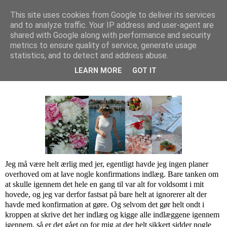
This site uses cookies from Google to deliver its services
and to analyze traffic. Your IP address and user-agent are
Isa Larsen
shared with Google along with performance and security
metrics to ensure quality of service, generate usage
statistics, and to detect and address abuse.
tirsdag den 31. januar 2017
LEARN MORE
GOT IT
Hjælp Til Kommende Konfirmander | 2017
Jeg må være helt ærlig med jer, egentligt havde jeg ingen planer
overhoved om at lave nogle konfirmations indlæg. Bare tanken om
at skulle igennem det hele en gang til var alt for voldsomt i mit
hovede, og jeg var derfor fastsat på bare helt at ignorerer alt der
havde med konfirmation at gøre. Og selvom det gør helt ondt i
kroppen at skrive det her indlæg og kigge alle indlæggene igennem
igennem, så er det gået op for mig at der helt sikkert sidder nogle