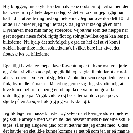
Hej bloggen, undskyld for den halv sene opdatering herfra men der
har været run på hele dagen i dag, så det er først nu jeg rigtig har
haft tid til at sætte mig ned og melde ind. Jeg har ovenfor delt 10 ud
af de 117 billeder jeg tog i lørdags, da jeg var ude og gå en tur i
Dyrehaven med min far og storebror. Vejret var som det næppe har
gået nogens næse forbi, rigtig flot og solrigt hvilket også kan ses på
billederne. Nu hjalp det selvfølgelig også en hel del at vi kom i
golden hour (lige inden solnedgang), hvilket bare har givet det
flotteste lys på billederne.
Egentligt havde jeg meget lave forventninger til hvor mange hjorte
og sådan vi ville støde på, og gik lidt og sagde til min far at de nok
alle sammen havde gemt sig. Men 2 minutter senere spottede jeg en
flok, hvor alle på nær en lå ned og gemte sig. Jeg skyndte mig at
hive kameraet frem, men gav lidt op da de var umulige at få
ordentligt øje på. Vi gik videre og her efter ramte vi jackpot, vi
stødte på en
kæmpe
flok (og jeg var lykkelig!).
Jeg fik taget en masse billeder, og selvom det kæmpe store objektiv
jeg skulle arbejde med var en hel del besvær imens billederne skulle
tages, så er jeg alligevel glad for at det var det jeg endte med. Uden
det havde jeg slet ikke kunne komme så tæt på som jeg er på mange