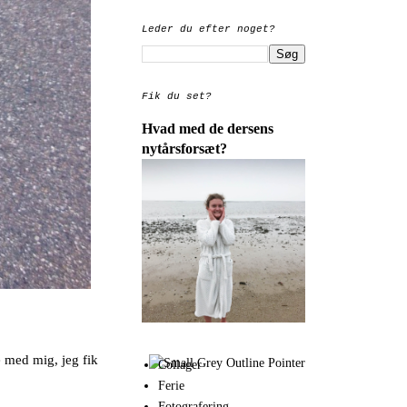
Leder du efter noget?
Fik du set?
Hvad med de dersens
nytårsforsæt?
e med mig, jeg fik
Collager
Ferie
Fotografering