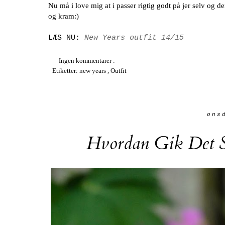
Nu må i love mig at i passer rigtig godt på jer selv og d
og kram:)
LÆS NU:
New Years outfit 14/15
Ingen kommentarer :
Etiketter:
new years
,
Outfit
ons
Hvordan Gik Det S