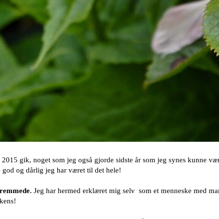
r 2015
gik, noget som jeg også gjorde
sidste år
som jeg synes kunne være
od og dårlig jeg har været til det hele!
g fremmede.
Jeg har hermed erklæret mig selv som et menneske med ma
lkens!