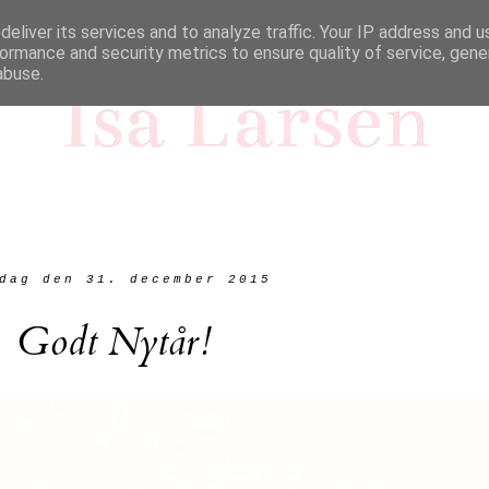
eliver its services and to analyze traffic. Your IP address and 
ormance and security metrics to ensure quality of service, gen
abuse.
Isa Larsen
dag den 31. december 2015
Godt Nytår!