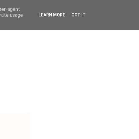
user-agent
erate usage
LEARN MORE
GOT IT