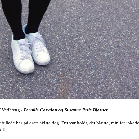
// Vedhæng /
Pernille Corydon og Susanne Friis Bjørner
t billede her på årets sidste dag. Det var koldt, det blæste, min far joked
rt!