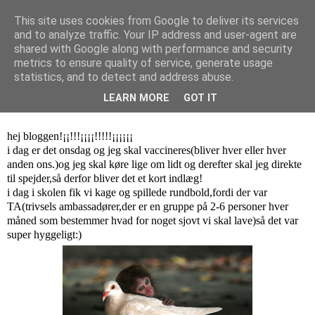
This site uses cookies from Google to deliver its services
and to analyze traffic. Your IP address and user-agent are
Isa Larsen
shared with Google along with performance and security
metrics to ensure quality of service, generate usage
statistics, and to detect and address abuse.
onsdag den 18. april 2012
LEARN MORE
GOT IT
kort indlæg
hej bloggen!¡¡!!!¡¡¡¡!!!!!¡¡¡¡¡¡
i dag er det onsdag og jeg skal vaccineres(bliver hver eller hver
anden ons.)og jeg skal køre lige om lidt og derefter skal jeg direkte
til spejder,så derfor bliver det et kort indlæg!
i dag i skolen fik vi kage og spillede rundbold,fordi der var
TA(trivsels ambassadører,der er en gruppe på 2-6 personer hver
måned som bestemmer hvad for noget sjovt vi skal lave)så det var
super hyggeligt:)