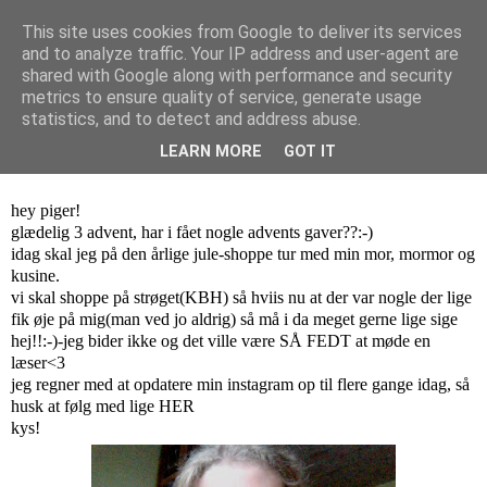
This site uses cookies from Google to deliver its services
and to analyze traffic. Your IP address and user-agent are
Isa Larsen
shared with Google along with performance and security
metrics to ensure quality of service, generate usage
statistics, and to detect and address abuse.
søndag den 16. december 2012
LEARN MORE
GOT IT
jule-shopping!
hey piger!
glædelig 3 advent, har i fået nogle advents gaver??:-)
idag skal jeg på den årlige jule-shoppe tur med min mor, mormor og
kusine.
vi skal shoppe på strøget(KBH) så hviis nu at der var nogle der lige
fik øje på mig(man ved jo aldrig) så må i da meget gerne lige sige
hej!!:-)-jeg bider ikke og det ville være SÅ FEDT at møde en
læser<3
jeg regner med at opdatere
min instagram
op til flere gange idag, så
husk at følg med lige
HER
kys!