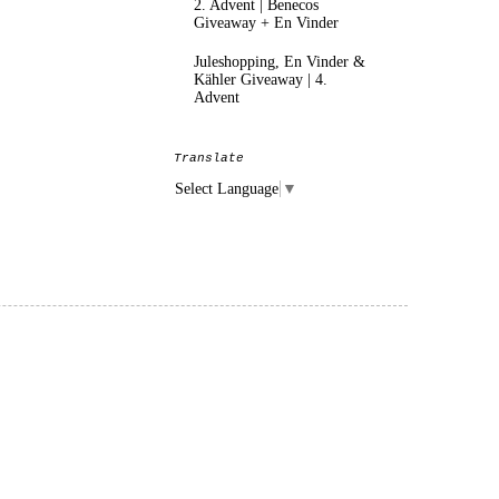
2. Advent | Benecos
Giveaway + En Vinder
Juleshopping, En Vinder &
Kähler Giveaway | 4.
Advent
Translate
Select Language
▼