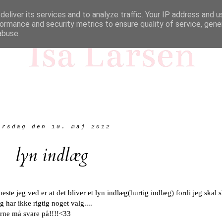
eliver its services and to analyze traffic. Your IP address and 
ormance and security metrics to ensure quality of service, gen
abuse.
Isa Larsen
orsdag den 10. maj 2012
lyn indlæg
ste jeg ved er at det bliver et lyn indlæg(hurtig indlæg) fordi jeg skal 
har ikke rigtig noget valg....
erne må svare på!!!!<33