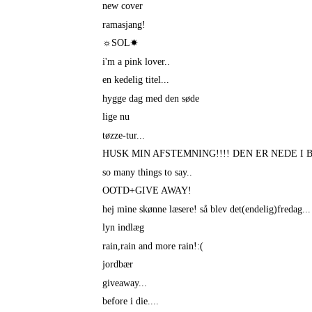
new cover
ramasjang!
☼SOL☀
i'm a pink lover..
en kedelig titel...
hygge dag med den søde
lige nu
tøzze-tur...
HUSK MIN AFSTEMNING!!!! DEN ER NEDE I 
so many things to say..
OOTD+GIVE AWAY!
hej mine skønne læsere! så blev det(endelig)fredag...
lyn indlæg
rain,rain and more rain!:(
jordbær
giveaway...
before i die....