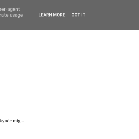
user-agent
erate usage
LEARN MORE
GOT IT
skynde mig...