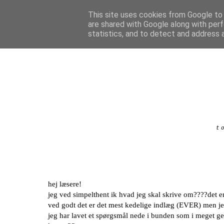
This site uses cookies from Google to d
are shared with Google along with perf
statistics, and to detect and address 
t
hej læsere!
jeg ved simpelthent ik hvad jeg skal skrive om????det ene
ved godt det er det mest kedelige indlæg (EVER) men jeg 
jeg har lavet et spørgsmål nede i bunden som i meget g