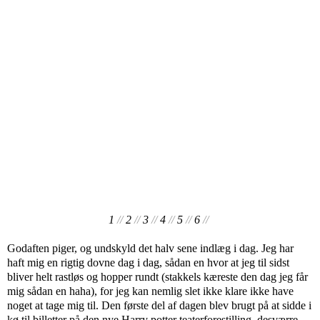
1
//
2
//
3
//
4
//
5
//
6
//
Godaften piger, og undskyld det halv sene indlæg i dag. Jeg har
haft mig en rigtig dovne dag i dag, sådan en hvor at jeg til sidst
bliver helt rastløs og hopper rundt (stakkels kæreste den dag jeg får
mig sådan en haha), for jeg kan nemlig slet ikke klare ikke have
noget at tage mig til. Den første del af dagen blev brugt på at sidde i
kø til billetter på den nye Harry potter teaterforestilling, desværre