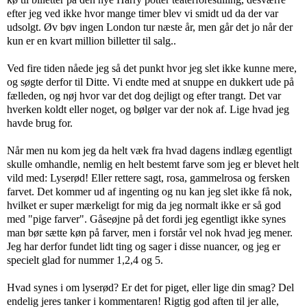
efter jeg ved ikke hvor mange timer blev vi smidt ud da der var
udsolgt. Øv bøv ingen London tur næste år, men går det jo når der
kun er en kvart million billetter til salg..
Ved fire tiden nåede jeg så det punkt hvor jeg slet ikke kunne mere,
og søgte derfor til Ditte. Vi endte med at snuppe en dukkert ude på
fælleden, og nøj hvor var det dog dejligt og efter trangt. Det var
hverken koldt eller noget, og bølger var der nok af. Lige hvad jeg
havde brug for.
Når men nu kom jeg da helt væk fra hvad dagens indlæg egentligt
skulle omhandle, nemlig en helt bestemt farve som jeg er blevet helt
vild med: Lyserød! Eller rettere sagt, rosa, gammelrosa og fersken
farvet. Det kommer ud af ingenting og nu kan jeg slet ikke få nok,
hvilket er super mærkeligt for mig da jeg normalt ikke er så god
med "pige farver". Gåseøjne på det fordi jeg egentligt ikke synes
man bør sætte køn på farver, men i forstår vel nok hvad jeg mener.
Jeg har derfor fundet lidt ting og sager i disse nuancer, og jeg er
specielt glad for nummer 1,2,4 og 5.
Hvad synes i om lyserød? Er det for piget, eller lige din smag? Del
endelig jeres tanker i kommentaren! Rigtig god aften til jer alle,