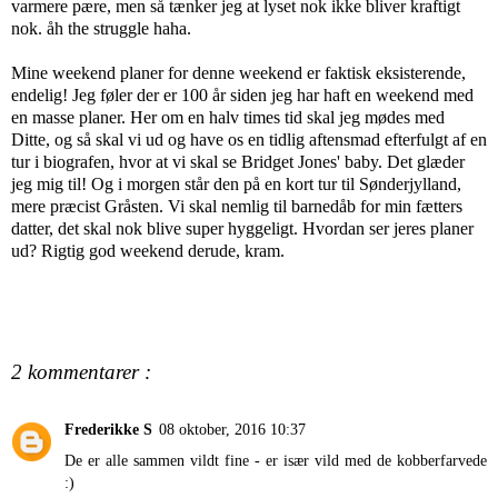
varmere pære, men så tænker jeg at lyset nok ikke bliver kraftigt
nok. åh the struggle haha.
Mine weekend planer for denne weekend er faktisk eksisterende,
endelig! Jeg føler der er 100 år siden jeg har haft en weekend med
en masse planer. Her om en halv times tid skal jeg mødes med
Ditte, og så skal vi ud og have os en tidlig aftensmad efterfulgt af en
tur i biografen, hvor at vi skal se Bridget Jones' baby. Det glæder
jeg mig til! Og i morgen står den på en kort tur til Sønderjylland,
mere præcist Gråsten. Vi skal nemlig til barnedåb for min fætters
datter, det skal nok blive super hyggeligt. Hvordan ser jeres planer
ud? Rigtig god weekend derude, kram.
2 kommentarer :
Frederikke S
08 oktober, 2016 10:37
De er alle sammen vildt fine - er især vild med de kobberfarvede
:)