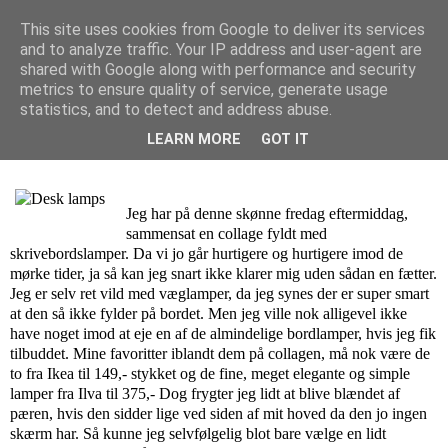
This site uses cookies from Google to deliver its services
and to analyze traffic. Your IP address and user-agent are
Isa Larsen
shared with Google along with performance and security
metrics to ensure quality of service, generate usage
statistics, and to detect and address abuse.
fredag den 7. oktober 2016
LEARN MORE
GOT IT
På Jagt Efter: Skrivebordslampe
Jeg har på denne skønne fredag eftermiddag,
sammensat en collage fyldt med
skrivebordslamper. Da vi jo går hurtigere og hurtigere imod de
mørke tider, ja så kan jeg snart ikke klarer mig uden sådan en fætter.
Jeg er selv ret vild med væglamper, da jeg synes der er super smart
at den så ikke fylder på bordet. Men jeg ville nok alligevel ikke
have noget imod at eje en af de almindelige bordlamper, hvis jeg fik
tilbuddet. Mine favoritter iblandt dem på collagen, må nok være de
to fra Ikea til 149,- stykket og de fine, meget elegante og simple
lamper fra Ilva til 375,- Dog frygter jeg lidt at blive blændet af
pæren, hvis den sidder lige ved siden af mit hoved da den jo ingen
skærm har. Så kunne jeg selvfølgelig blot bare vælge en lidt