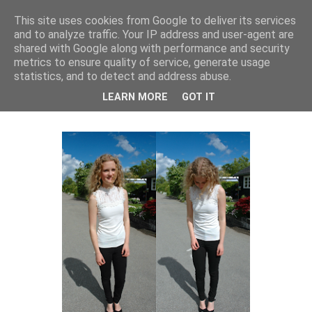
This site uses cookies from Google to deliver its services
and to analyze traffic. Your IP address and user-agent are
Isa Larsen
shared with Google along with performance and security
metrics to ensure quality of service, generate usage
statistics, and to detect and address abuse.
mandag den 1. juni 2015
LEARN MORE
GOT IT
All Fancy In Lace + Radio Begejstring