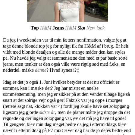
Top
H&M
Jeans
H&M
Sko
New look
Da jeg i weekenden var til min fætters nonfirmation, valgte jeg at
tage denne blonde top jeg for nyligt fik fra H&M af i brug. Er helt
vildt med blonde detaljen og alle de mange måder den kan styles
på. Nu havde jeg valgt at sammensætte den med et par basic sorte
jeans, men tænker at den også ville være rigtig sød med f.eks. en
nederdel, måske
denne
? Hvad synes i?:)
Idag er det jo også 1. Juni hvilket betyder at det nu officielt er
sommer, kan i mærke det? Jeg har mistet en anelse
sommerstemning, men jeg er sikker på at den vender tilbage lige så
snart at det solrige vejr også gør! Faktisk var jeg oppe i morges
(rettere sagt nat, klokken var 4) fordi jeg skulle have set solopgang
ligesom jeg gjorde
sidste år
, men de planer måtte jeg droppe da det
regnede og der ingen solopgang var, øv det må jeg have til gode!
Til gengæld blev min dag meget bedre da jeg i eftermiddags blev
nævnt i eftermiddag på P7 mix! Hver dag har de jo deres bedre end