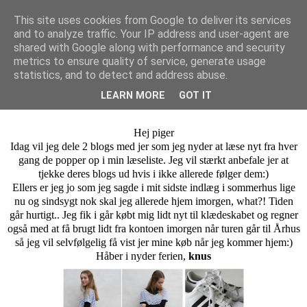
This site uses cookies from Google to deliver its services
and to analyze traffic. Your IP address and user-agent are
Isa Larsen
shared with Google along with performance and security
metrics to ensure quality of service, generate usage
statistics, and to detect and address abuse.
tirsdag den 14. oktober 2014
LEARN MORE
GOT IT
Bloganbefalninger #2
Hej piger
Idag vil jeg dele 2 blogs med jer som jeg nyder at læse nyt fra hver
gang de popper op i min læseliste. Jeg vil stærkt anbefale jer at
tjekke deres blogs ud hvis i ikke allerede følger dem:)
Ellers er jeg jo som jeg sagde i mit sidste indlæg i sommerhus lige
nu og sindsygt nok skal jeg allerede hjem imorgen, what?! Tiden
går hurtigt.. Jeg fik i går købt mig lidt nyt til klædeskabet og regner
også med at få brugt lidt fra kontoen imorgen når turen går til Århus
så jeg vil selvfølgelig få vist jer mine køb når jeg kommer hjem:)
Håber i nyder ferien,
knus