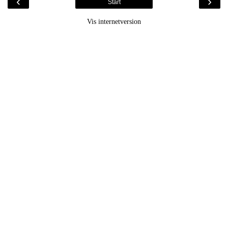
‹
›
Start
Vis internetversion