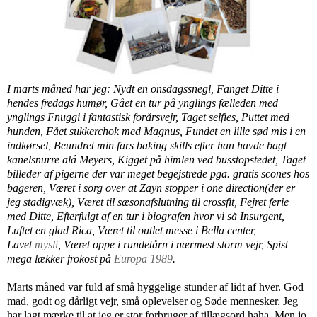
I marts måned har jeg: Nydt en onsdagssnegl, Fanget Ditte i
hendes fredags humør, Gået en tur på ynglings fælleden med
ynglings Fnuggi i fantastisk forårsvejr, Taget selfies, Puttet med
hunden, Fået sukkerchok med Magnus, Fundet en lille sød mis i en
indkørsel, Beundret min fars baking skills efter han havde bagt
kanelsnurre alá Meyers, Kigget på himlen ved busstopstedet, Taget
billeder af pigerne der var meget begejstrede pga. gratis scones hos
bageren, Været i sorg over at Zayn stopper i one direction(der er
jeg stadigvæk), Været til sæsonafslutning til crossfit, Fejret ferie
med Ditte, Efterfulgt af en tur i biografen hvor vi så Insurgent,
Luftet en glad Rica, Været til outlet messe i Bella center,
Lavet
mysli
, Været oppe i rundetårn i nærmest storm vejr, Spist
mega lækker frokost på
Europa 1989
.
Marts måned var fuld af små hyggelige stunder af lidt af hver. God
mad, godt og dårligt vejr, små oplevelser og Søde mennesker. Jeg
har lagt mærke til at jeg er stor forbruger af tillægsord haha. Men jo