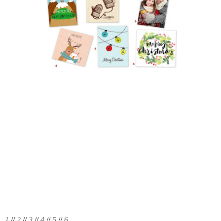
1
//
2
//
3
//
4
//
5
//
6