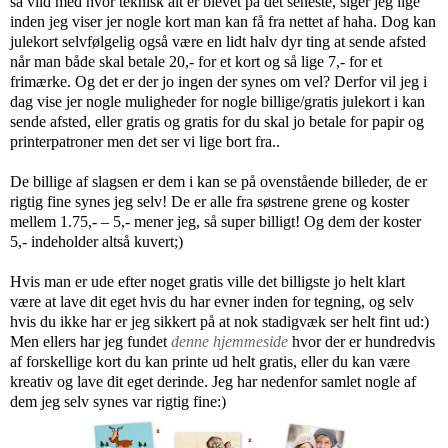
så vild med hvor teknisk alt er blevet på det seneste, siger jeg lige
inden jeg viser jer nogle kort man kan få fra nettet af haha. Dog kan
julekort selvfølgelig også være en lidt halv dyr ting at sende afsted
når man både skal betale 20,- for et kort og så lige 7,- for et
frimærke. Og det er der jo ingen der synes om vel? Derfor vil jeg i
dag vise jer nogle muligheder for nogle billige/gratis julekort i kan
sende afsted, eller gratis og gratis for du skal jo betale for papir og
printerpatroner men det ser vi lige bort fra..
De billige af slagsen er dem i kan se på ovenstående billeder, de er
rigtig fine synes jeg selv! De er alle fra søstrene grene og koster
mellem 1.75,- – 5,- mener jeg, så super billigt! Og dem der koster
5,- indeholder altså kuvert;)
Hvis man er ude efter noget gratis ville det billigste jo helt klart
være at lave dit eget hvis du har evner inden for tegning, og selv
hvis du ikke har er jeg sikkert på at nok stadigvæk ser helt fint ud:)
Men ellers har jeg fundet
denne hjemmeside
hvor der er hundredvis
af forskellige kort du kan printe ud helt gratis, eller du kan være
kreativ og lave dit eget derinde. Jeg har nedenfor samlet nogle af
dem jeg selv synes var rigtig fine:)