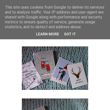
This site uses cookies from Google to deliver its services
and to analyze traffic. Your IP address and user-agent are
Isa Larsen
shared with Google along with performance and security
metrics to ensure quality of service, generate usage
statistics, and to detect and address abuse.
onsdag den 9. december 2015
LEARN MORE
GOT IT
Billige/Gratis Julekort | 9 December