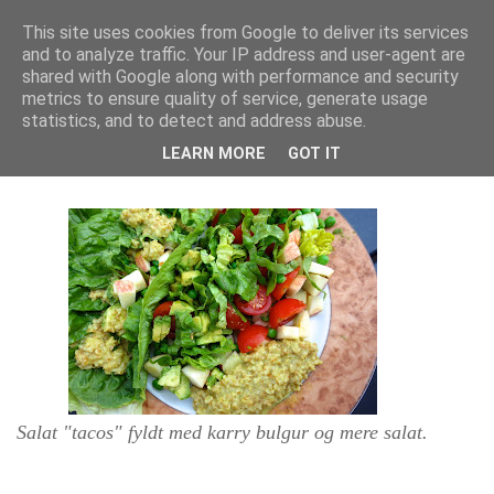
This site uses cookies from Google to deliver its services
and to analyze traffic. Your IP address and user-agent are
Isa Larsen
shared with Google along with performance and security
metrics to ensure quality of service, generate usage
statistics, and to detect and address abuse.
søndag den 19. juli 2015
LEARN MORE
GOT IT
Grønne Måltider #2
Salat "tacos" fyldt med karry bulgur og mere salat.